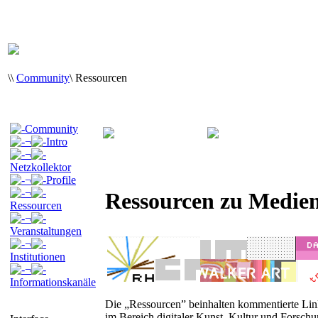
\
\
Community
\
Ressourcen
Community
¬
Intro
¬
Netzkollektor
¬
Profile
¬
Ressourcen zu Medien
Ressourcen
¬
Veranstaltungen
¬
Institutionen
¬
Informationskanäle
Die „Ressourcen” beinhalten kommentierte Link
im Bereich digitaler Kunst, Kultur und Forsch